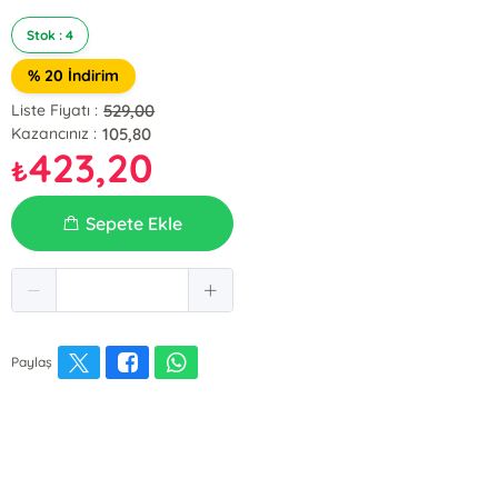
Stok : 4
% 20 İndirim
529,00
Liste Fiyatı :
105,80
Kazancınız :
423,20
₺
Sepete Ekle
Paylaş