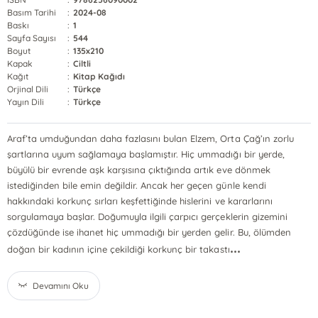
Basım Tarihi
:
2024-08
Baskı
:
1
Sayfa Sayısı
:
544
Boyut
:
135x210
Kapak
:
Ciltli
Kağıt
:
Kitap Kağıdı
Orjinal Dili
:
Türkçe
Yayın Dili
:
Türkçe
Araf’ta umduğundan daha fazlasını bulan Elzem, Orta Çağ’ın zorlu
şartlarına uyum sağlamaya başlamıştır. Hiç ummadığı bir yerde,
büyülü bir evrende aşk karşısına çıktığında artık eve dönmek
istediğinden bile emin değildir. Ancak her geçen günle kendi
hakkındaki korkunç sırları keşfettiğinde hislerini ve kararlarını
sorgulamaya başlar. Doğumuyla ilgili çarpıcı gerçeklerin gizemini
çözdüğünde ise ihanet hiç ummadığı bir yerden gelir. Bu, ölümden
...
doğan bir kadının içine çekildiği korkunç bir takastı
Devamını Oku