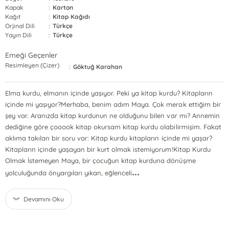
Kapak
:
Karton
Kağıt
:
Kitap Kağıdı
Orjinal Dili
:
Türkçe
Yayın Dili
:
Türkçe
Emeği Geçenler
Resimleyen (Çizer)
:
Göktuğ Karahan
Elma kurdu, elmanın içinde yaşıyor. Peki ya kitap kurdu? Kitapların
içinde mi yaşıyor?Merhaba, benim adım Maya. Çok merak ettiğim bir
şey var. Aranızda kitap kurdunun ne olduğunu bilen var mı? Annemin
dediğine göre çooook kitap okursam kitap kurdu olabilirmişim. Fakat
aklıma takılan bir soru var: Kitap kurdu kitapların içinde mi yaşar?
Kitapların içinde yaşayan bir kurt olmak istemiyorum!Kitap Kurdu
Olmak İstemeyen Maya, bir çocuğun kitap kurduna dönüşme
...
yolculuğunda önyargıları yıkan, eğlenceli
Devamını Oku