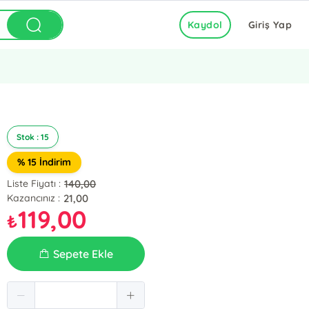
Kaydol
Giriş Yap
Stok : 15
% 15 İndirim
140,00
Liste Fiyatı :
21,00
Kazancınız :
119,00
₺
Sepete Ekle