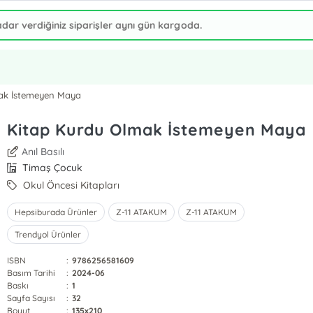
ak İstemeyen Maya
Kitap Kurdu Olmak İstemeyen Maya
Anıl Basılı
Timaş Çocuk
Okul Öncesi Kitapları
Hepsiburada Ürünler
Z-11 ATAKUM
Z-11 ATAKUM
Trendyol Ürünler
ISBN
:
9786256581609
Basım Tarihi
:
2024-06
Baskı
:
1
Sayfa Sayısı
:
32
Boyut
:
135x210