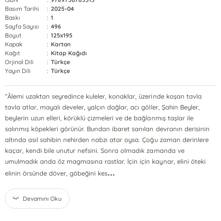
Basım Tarihi
:
2025-04
Baskı
:
1
Sayfa Sayısı
:
496
Boyut
:
125x195
Kapak
:
Karton
Kağıt
:
Kitap Kağıdı
Orjinal Dili
:
Türkçe
Yayın Dili
:
Türkçe
“Âlemi uzaktan seyredince kuleler, konaklar, üzerinde koşan tavla
tavla atlar, mayalı develer, yalçın dağlar, acı göller, Şahin Beyler,
beylerin uzun elleri, körüklü çizmeleri ve de bağlanmış taşlar ile
salınmış köpekleri görünür. Bundan ibaret sanılan devranın derisinin
altında asıl sahibin nehirden nabzı atar oysa. Çoğu zaman derinlere
kaçar, kendi bile unutur nefsini. Sonra olmadık zamanda ve
umulmadık anda öz magmasına rastlar. İçin için kaynar, elini öteki
...
elinin örsünde döver, göbeğini kes
Devamını Oku