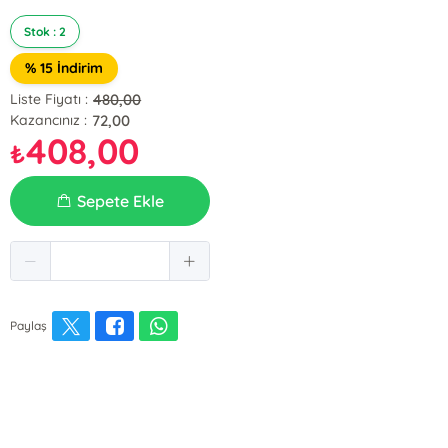
Stok : 2
% 15 İndirim
480,00
Liste Fiyatı :
72,00
Kazancınız :
408,00
₺
Sepete Ekle
Paylaş