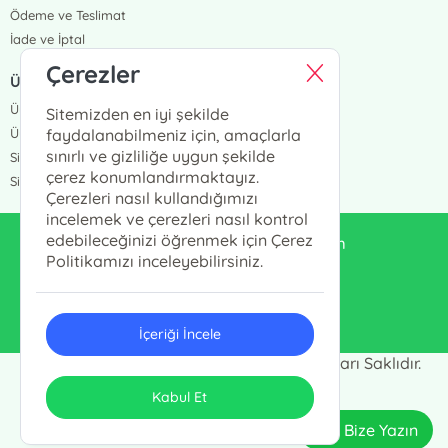
Ödeme ve Teslimat
İade ve İptal
Çerezler
ÜYELİK VE SİPARİŞ
Üye Girişi
Sitemizden en iyi şekilde
Üye Ol
faydalanabilmeniz için, amaçlarla
sınırlı ve gizliliğe uygun şekilde
Sipariş Takip
çerez konumlandırmaktayız.
Siparişlerim
Çerezleri nasıl kullandığımızı
incelemek ve çerezleri nasıl kontrol
edebileceğinizi öğrenmek için Çerez
enduluskitabevi@gmail.com
Politikamızı inceleyebilirsiniz.
0553 333 13 55
İçeriği İncele
Endülüs Kültür Merkezi © 2024 - Tüm Hakları Saklıdır.
ONSO
Tasarım & Uygulama
Kabul Et
Bize Yazın