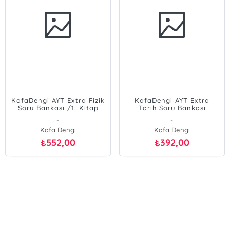
KafaDengi AYT Extra Fizik
KafaDengi AYT Extra
Soru Bankası /1. Kitap
Tarih Soru Bankası
-
-
Kafa Dengi
Kafa Dengi
552,00
392,00
₺
₺
E-Bülten Kayıt
Güncel bilgiler için kayıt olunuz