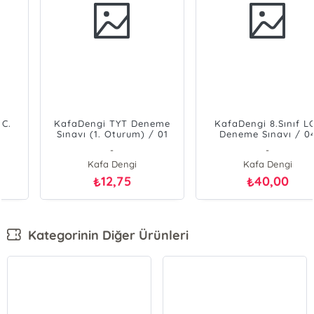
KAFADENGİ 8.Sınıf T.C.
KafaDengi TYT Deneme
İnkılap Tarihi ve
Sınavı (1. Oturum) / 01
Atatürkçülük Soru Bankası
Kolektif
-
(Tümü Video Çözümlü)
Kafa Dengi
Kafa Dengi
360,00
12,75
₺
₺
Kategorinin Diğer Ürünleri