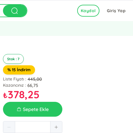
Kaydol
Giriş Yap
Stok : 7
% 15 İndirim
445,00
Liste Fiyatı :
66,75
Kazancınız :
378,25
₺
Sepete Ekle