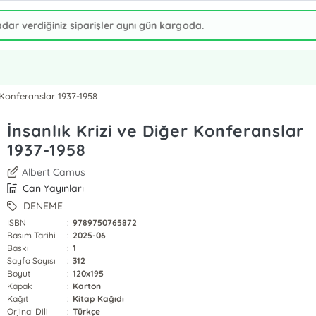
r Konferanslar 1937-1958
İnsanlık Krizi ve Diğer Konferanslar
1937-1958
Albert Camus
Can Yayınları
DENEME
ISBN
:
9789750765872
Basım Tarihi
:
2025-06
Baskı
:
1
Sayfa Sayısı
:
312
Boyut
:
120x195
Kapak
:
Karton
Kağıt
:
Kitap Kağıdı
Orjinal Dili
:
Türkçe