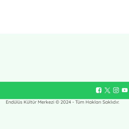
E-Bülten Kayıt
Güncel bilgiler için kayıt olunuz
Endülüs Kültür Merkezi © 2024 - Tüm Hakları Saklıdır.