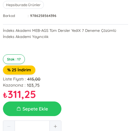
Hepsiburada Ürünler
Barkod
:
9786258564396
İndeks Akademi MEB-AGS Tüm Dersler YediX 7 Deneme Çözümlü
İndeks Akademi Yayıncılık
Stok : 17
% 25 İndirim
415,00
Liste Fiyatı :
103,75
Kazancınız :
311,25
₺
Sepete Ekle