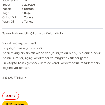
Sayfa Sayısı
:
16
Boyut
:
203x203
Kapak
:
Karton
Kağıt
:
Kuşe
Orjinal Dili
:
Türkçe
Yayın Dili
:
Türkçe
Tekrar Kullanılabilir Çıkartmalı Kolaj Kitabı
Yapıştır-sök-yapıştır-sök.
Hayal gücünü sayfalara dök!
Kolaj tekniğinin sınırsız olanaklarıyla sayfaları bir oyun alanına çevir!
Komik suratlar, ilginç karakterler ve rengârenk fikirler yarat!
Bu kitapta hem eğlenecek hem de kendi karakterlerini tasarlamanın
keyfine varacaksın.
3-6 YAŞ ETKİNLİK
Stok : 0
% 15 İndirim