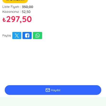
350,00
Liste Fiyatı :
52,50
Kazancınız :
297,50
₺
Paylaş
E-Bülten Kayıt
Güncel bilgiler için kayıt olunuz
Kaydol