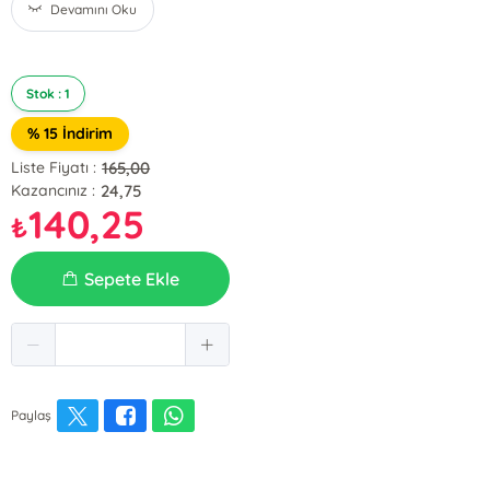
Devamını Oku
Stok : 1
% 15 İndirim
165,00
Liste Fiyatı :
24,75
Kazancınız :
140,25
₺
Sepete Ekle
Paylaş