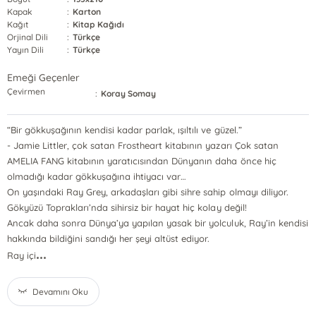
Kapak
:
Karton
Kağıt
:
Kitap Kağıdı
Orjinal Dili
:
Türkçe
Yayın Dili
:
Türkçe
Emeği Geçenler
Çevirmen
:
Koray Somay
“Bir gökkuşağının kendisi kadar parlak, ışıltılı ve güzel.”
- Jamie Littler, çok satan Frostheart kitabının yazarı Çok satan
AMELIA FANG kitabının yaratıcısından Dünyanın daha önce hiç
olmadığı kadar gökkuşağına ihtiyacı var…
On yaşındaki Ray Grey, arkadaşları gibi sihre sahip olmayı diliyor.
Gökyüzü Toprakları’nda sihirsiz bir hayat hiç kolay değil!
Ancak daha sonra Dünya’ya yapılan yasak bir yolculuk, Ray’in kendisi
hakkında bildiğini sandığı her şeyi altüst ediyor.
...
Ray içi
Devamını Oku