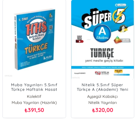
Muba Yayınları 5.Sınıf
Nitelik 5.Sınıf Süper
Türkçe Haftalık Hasat
Türkçe A (Akademi) Yeni
Soruları HHS
Nesile Geçiş Kitabı
Kolektif
Ayşegül Kabakçı
Muba Yayınları (Hazırlık)
Nitelik Yayınları
391,50
320,00
₺
₺