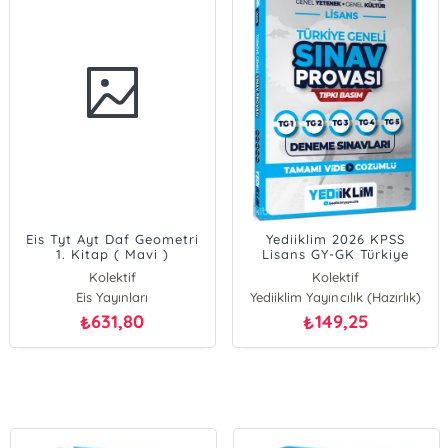
Eis Tyt Ayt Daf Geometri
Yediiklim 2026 KPSS
1. Kitap ( Mavi )
Lisans GY-GK Türkiye
Geneli Video Çözümlü
Kolektif
Kolektif
Denemeler
Eis Yayınları
Yediiklim Yayıncılık (Hazırlık)
631,80
149,25
₺
₺