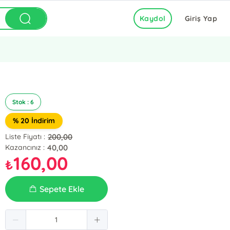
Kaydol
Giriş Yap
Stok : 6
% 20 İndirim
200,00
Liste Fiyatı :
40,00
Kazancınız :
160,00
₺
Sepete Ekle