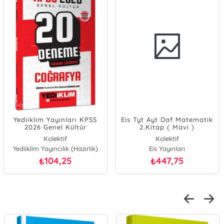
Yediiklim Yayınları KPSS
Eis Tyt Ayt Daf Matematik
2026 Genel Kültür
2.Kitap ( Mavi )
Coğrafya Tamamı
Kolektif
Kolektif
Çözümlü 20 Deneme
Yediiklim Yayıncılık (Hazırlık)
Eis Yayınları
104,25
447,75
₺
₺