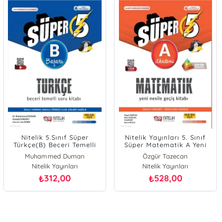
Nitelik 5.Sınıf Süper
Nitelik Yayınları 5. Sınıf
Türkçe(B) Beceri Temelli
Süper Matematik A Yeni
Soru Kitabı
Nesile Geçiş Kitabı
Muhammed Duman
Özgür Tazecan
Osman Can Doma
Nitelik Yayınları
Nitelik Yayınları
Barış Tazecan
Ayşegül Kabakçı
Erdal Kurt
312,00
528,00
₺
₺
Burak Muslu