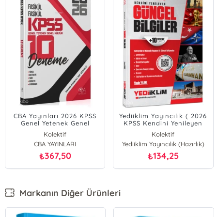
CBA Yayınları 2026 KPSS
Yediiklim Yayıncılık ( 2026
Genel Yetenek Genel
KPSS Kendini Yenileyen
Kültür 10 Deneme Fasikül
Güncel Bilgiler + 10
Kolektif
Kolektif
Çözümlü
Deneme İlaveli
CBA YAYINLARI
Yediiklim Yayıncılık (Hazırlık)
367,50
134,25
₺
₺
Markanın Diğer Ürünleri