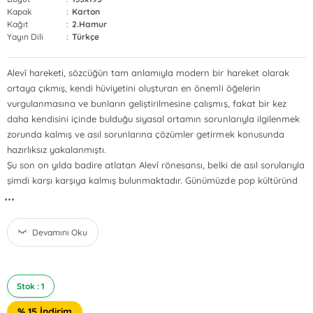
Kapak
:
Karton
Kağıt
:
2.Hamur
Yayın Dili
:
Türkçe
Alevî hareketi, sözcüğün tam anlamıyla modern bir hareket olarak
ortaya çıkmış, kendi hüviyetini oluşturan en önemli öğelerin
vurgulanmasına ve bunların geliştirilmesine çalışmış, fakat bir kez
daha kendisini içinde bulduğu siyasal ortamın sorunlarıyla ilgilenmek
zorunda kalmış ve asıl sorunlarına çözümler getirmek konusunda
hazırlıksız yakalanmıştı.
Şu son on yılda badire atlatan Alevî rönesansı, belki de asıl sorularıyla
şimdi karşı karşıya kalmış bulunmaktadır. Günümüzde pop kültüründ
...
Devamını Oku
Stok : 1
% 15 İndirim