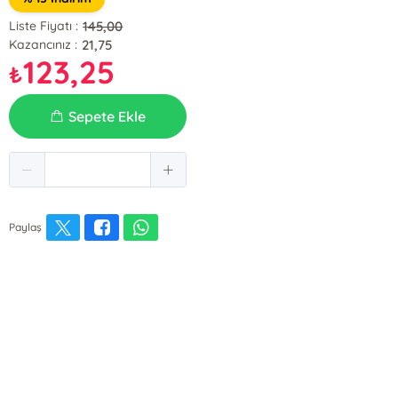
145,00
Liste Fiyatı :
21,75
Kazancınız :
123,25
₺
Sepete Ekle
Paylaş
E-Bülten Kayıt
Güncel bilgiler için kayıt olunuz