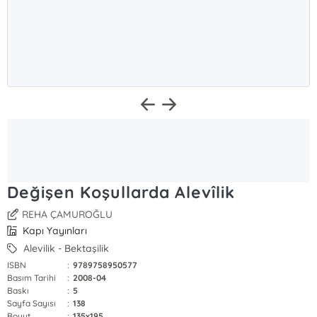
Değişen Koşullarda Alevîlik
REHA ÇAMUROĞLU
Kapı Yayınları
Alevilik - Bektaşilik
ISBN
:
9789758950577
Basım Tarihi
:
2008-04
Baskı
:
5
Sayfa Sayısı
:
138
Boyut
:
135x195