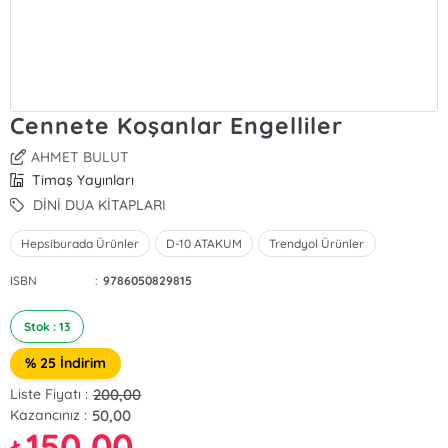
Cennete Koşanlar Engelliler
AHMET BULUT
Timaş Yayınları
DİNİ DUA KİTAPLARI
Hepsiburada Ürünler
D-10 ATAKUM
Trendyol Ürünler
ISBN
:
9786050829815
Stok : 13
% 25 İndirim
200,00
Liste Fiyatı :
50,00
Kazancınız :
150,00