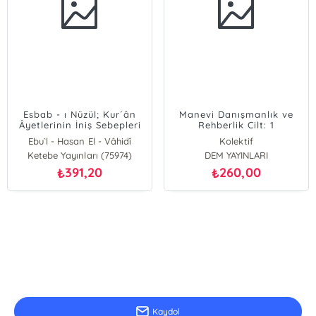
Esbab - ı Nüzül; Kur´ân
Manevi Danışmanlık ve
Âyetlerinin İniş Sebepleri
Rehberlik Cilt: 1
Ebu`l - Hasan El - Vâhidî
Kolektif
Ketebe Yayınları (75974)
DEM YAYINLARI
391,20
260,00
₺
₺
E-Bülten Kayıt
Güncel bilgiler için kayıt olunuz
Kaydol