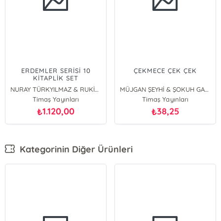
ERDEMLER SERİSİ 10
ÇEKMECE ÇEK ÇEK
KİTAPLİK SET
NURAY TÜRKYILMAZ & RUKİYE KARAKÖSE & SAADET KOCAGÖZ UZUN & VAHİDE ULUSOY & NECLA SAYDAM
MÜJGAN ŞEYHİ & ŞOKUH GASEMNİA
Timaş Yayınları
Timaş Yayınları
1.120,00
38,25
₺
₺
Kategorinin Diğer Ürünleri