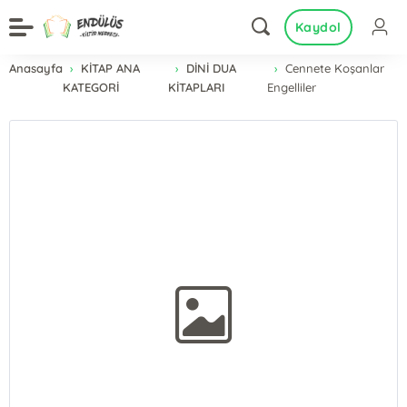
Kaydol
Anasayfa
KİTAP ANA
DİNİ DUA
Cennete Koşanlar
KATEGORİ
KİTAPLARI
Engelliler