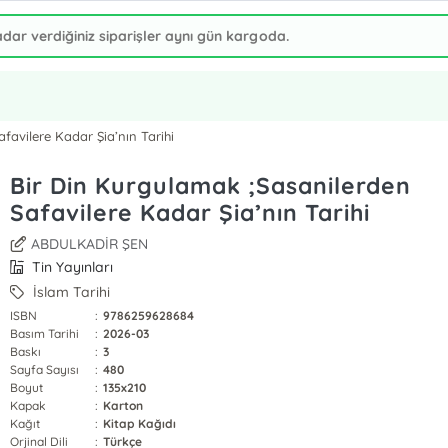
favilere Kadar Şia’nın Tarihi
Bir Din Kurgulamak ;Sasanilerden
Safavilere Kadar Şia’nın Tarihi
ABDULKADİR ŞEN
Tin Yayınları
İslam Tarihi
ISBN
:
9786259628684
Basım Tarihi
:
2026-03
Baskı
:
3
Sayfa Sayısı
:
480
Boyut
:
135x210
Kapak
:
Karton
Kağıt
:
Kitap Kağıdı
Orjinal Dili
:
Türkçe