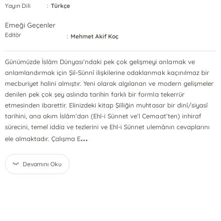
Yayın Dili
:
Türkçe
Emeği Geçenler
Editör
:
Mehmet Akif Koç
Günümüzde İslâm Dünyası’ndaki pek çok gelişmeyi anlamak ve
anlamlandırmak için Şiî-Sünnî ilişkilerine odaklanmak kaçınılmaz bir
mecburiyet halini almıştır. Yeni olarak algılanan ve modern gelişmeler
denilen pek çok şey aslında tarihin farklı bir formla tekerrür
etmesinden ibarettir. Elinizdeki kitap Şiîliğin muhtasar bir dinî/siyasî
tarihini, ana akım İslâm’dan (Ehl-i Sünnet ve’l Cemaat’ten) inhiraf
sürecini, temel iddia ve tezlerini ve Ehl-i Sünnet ulemânın cevaplarını
...
ele almaktadır. Çalışma E
Devamını Oku