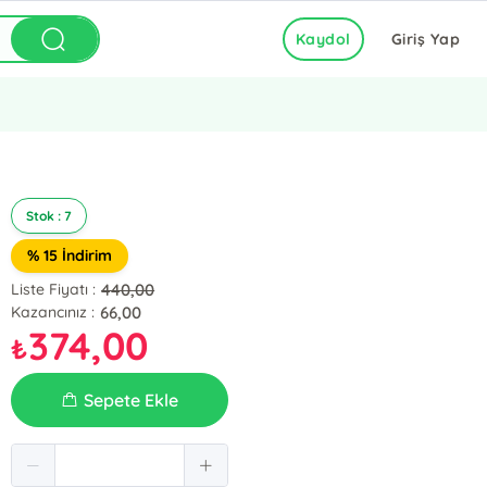
Kaydol
Giriş Yap
Stok : 7
% 15 İndirim
440,00
Liste Fiyatı :
66,00
Kazancınız :
374,00
₺
Sepete Ekle