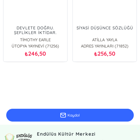
DEVLETE DOĞRU.
SİYASİ DÜŞÜNCE SÖZLÜĞÜ
ŞEFLİKLER İKTİDAR.
İKTİSAT. İDEOLOJİ
TİMOTHY EARLE
ATİLLA YAYLA
ÜTOPYA YAYINEVİ (71256)
ADRES YAYINLARI (71852)
246,50
256,50
₺
₺
E-Bülten Kayıt
Güncel bilgiler için kayıt olunuz
Kaydol
Endülüs Kültür Merkezi