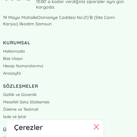
13:00' a kadar verdiğiniz siparişler aynı gün
kargoda.
19 Mayıs MahalleOsmaniye Caddesi No:21/B (Site Cami
Karşısı) İlkadım Samsun
KURUMSAL
Hakkımızda
Bize Ulaşın
Hesap Numaralarımız
Anasayfa
SÖZLEŞMELER
Gizlilik ve Güvenlik
Mesafeli Satış Sözleşmesi
Ödeme ve Teslimat
İade ve İptal
Çerezler
ÜYELİK VE SİPARİŞ