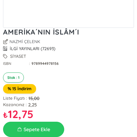
AMERİKA´NIN İSLÂM´I
NAZMİ ÇELENK
İLGİ YAYINLARI (72693)
SİYASET
ISBN
:
9789944978156
Stok : 1
% 15 İndirim
15,00
Liste Fiyatı :
2,25
Kazancınız :
12,75
₺
Sepete Ekle