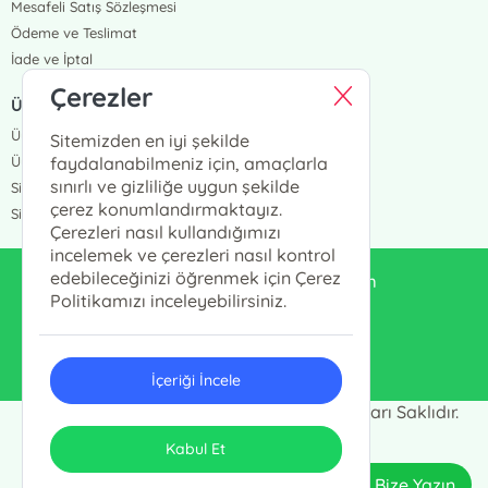
Mesafeli Satış Sözleşmesi
Ödeme ve Teslimat
İade ve İptal
Çerezler
ÜYELİK VE SİPARİŞ
Üye Girişi
Sitemizden en iyi şekilde
Üye Ol
faydalanabilmeniz için, amaçlarla
sınırlı ve gizliliğe uygun şekilde
Sipariş Takip
çerez konumlandırmaktayız.
Siparişlerim
Çerezleri nasıl kullandığımızı
incelemek ve çerezleri nasıl kontrol
edebileceğinizi öğrenmek için Çerez
enduluskitabevi@gmail.com
Politikamızı inceleyebilirsiniz.
0553 333 13 55
İçeriği İncele
Endülüs Kültür Merkezi © 2024 - Tüm Hakları Saklıdır.
ONSO
Tasarım & Uygulama
Kabul Et
Bize Yazın