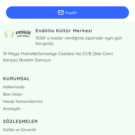
Güncel bilgiler için kayıt olunuz
Kaydol
Endülüs Kültür Merkezi
13:00' a kadar verdiğiniz siparişler aynı gün
kargoda.
19 Mayıs MahalleOsmaniye Caddesi No:21/B (Site Cami
Karşısı) İlkadım Samsun
KURUMSAL
Hakkımızda
Bize Ulaşın
Hesap Numaralarımız
Anasayfa
SÖZLEŞMELER
Gizlilik ve Güvenlik