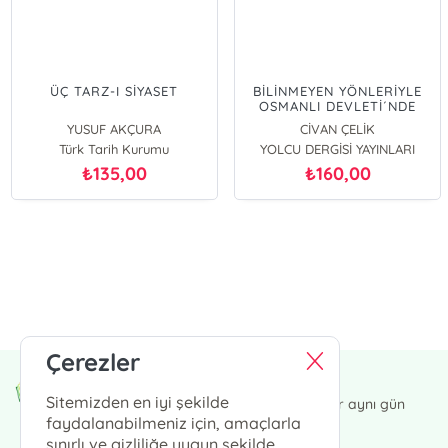
ÜÇ TARZ-I SİYASET
BİLİNMEYEN YÖNLERİYLE
OSMANLI DEVLETİ´NDE
KÖLELİK (18 VE 19.
YUSUF AKÇURA
CİVAN ÇELİK
YÜZYIL)
Türk Tarih Kurumu
YOLCU DERGİSİ YAYINLARI
135,00
160,00
₺
₺
E-Bülten Kayıt
Güncel bilgiler için kayıt olunuz
Çerezler
Endülüs Kültür Merkezi
Sitemizden en iyi şekilde
13:00' a kadar verdiğiniz siparişler aynı gün
kargoda.
faydalanabilmeniz için, amaçlarla
sınırlı ve gizliliğe uygun şekilde