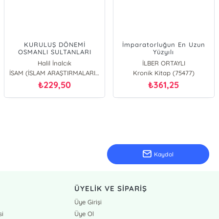
KURULUŞ DÖNEMİ
İmparatorluğun En Uzun
OSMANLI SULTANLARI
Yüzyılı
Halil İnalcık
İLBER ORTAYLI
İSAM (İSLAM ARAŞTIRMALARI MERKEZİ)
Kronik Kitap (75477)
229,50
361,25
₺
₺
Kaydol
ÜYELİK VE SİPARİŞ
Üye Girişi
si
Üye Ol