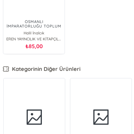
OSMANLI
İMPARATORLUĞU TOPLUM
VE EKONOMİ
Halil İnalcık
EREN YAYINCILIK VE KİTAPÇILIK (70904)
85,00
₺
Kategorinin Diğer Ürünleri