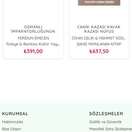
OSMANLI
CANİK KAZASI KAVAK
İMPARATORLUĞUNUN
KAZASI NÜFUS
KURULUŞ VE YÜKSELİŞ
DEFTERLERİNDE TÜRK
FERİDUN EMECEN
CİVAN ÇELİK & MEHMET KÖSEOĞLU
TARİHİ 1300-1600
HANELER(1834-1844)
Türkiye İş Bankası Kültür Yayınları
ŞAHSİ YAYINLANAN KİTAP
391,00
637,50
₺
₺
KURUMSAL
SÖZLEŞMELER
Hakkımızda
Gizlilik ve Güvenlik
Bize Ulaşın
Mesafeli Satış Sözleşme