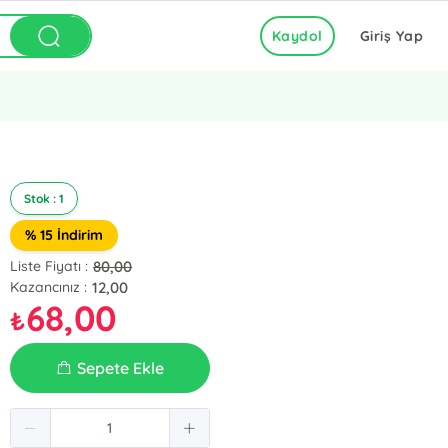
Kaydol
Giriş Yap
Stok : 1
% 15 İndirim
80,00
Liste Fiyatı :
12,00
Kazancınız :
68,00
₺
Sepete Ekle