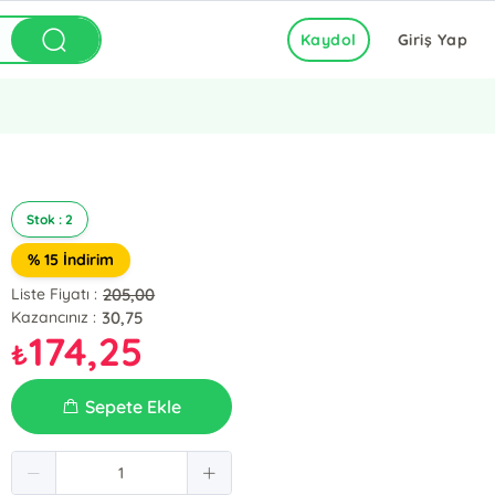
Kaydol
Giriş Yap
Stok : 2
% 15 İndirim
205,00
Liste Fiyatı :
30,75
Kazancınız :
174,25
₺
Sepete Ekle