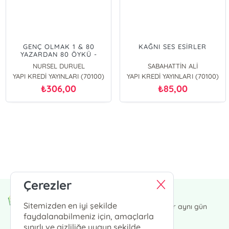
GENÇ OLMAK 1 & 80
KAĞNI SES ESİRLER
YAZARDAN 80 ÖYKÜ -
HÜSEYİN RAHMİ´DEN ÜLKÜ
NURSEL DURUEL
SABAHATTİN ALİ
TAMER´E
YAPI KREDİ YAYINLARI (70100)
YAPI KREDİ YAYINLARI (70100)
306,00
85,00
₺
₺
E-Bülten Kayıt
Güncel bilgiler için kayıt olunuz
Çerezler
Endülüs Kültür Merkezi
Sitemizden en iyi şekilde
13:00' a kadar verdiğiniz siparişler aynı gün
kargoda.
faydalanabilmeniz için, amaçlarla
sınırlı ve gizliliğe uygun şekilde