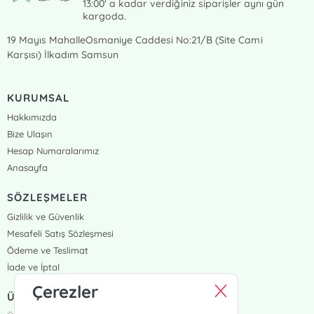
13:00' a kadar verdiğiniz siparişler aynı gün
kargoda.
19 Mayıs MahalleOsmaniye Caddesi No:21/B (Site Cami
Karşısı) İlkadım Samsun
KURUMSAL
Hakkımızda
Bize Ulaşın
Hesap Numaralarımız
Anasayfa
SÖZLEŞMELER
Gizlilik ve Güvenlik
Mesafeli Satış Sözleşmesi
Ödeme ve Teslimat
İade ve İptal
Çerezler
ÜYELİK VE SİPARİŞ