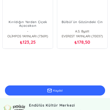
Kırıldığın Yerden Çiçek
Bülbül´ün Gözündeki Cin
Açacaksın
-
A.S. Byatt
OLİMPOS YAYINLARI (73691)
EVEREST YAYINLARI (70037)
123,25
178,50
₺
₺
E-Bülten Kayıt
Güncel bilgiler için kayıt olunuz
Kaydol
Endülüs Kültür Merkezi