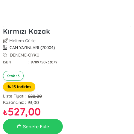
Kırmızı Kazak
Meltem Gürle
CAN YAYINLARI (70004)
DENEME-ÖYKÜ
ISBN
:
9789750733079
Stok : 3
% 15 İndirim
620,00
Liste Fiyatı :
93,00
Kazancınız :
527,00
₺
Sepete Ekle