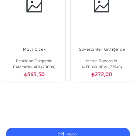
Mavi Çiçek
Güvercinler Gittiğinde
Penelope Fitzgerald
Merce Rodoreda
CAN YAYINLARI (70004)
ALEF YAYINEVİ (72948)
365,50
272,00
₺
₺
E-Bülten Kayıt
Güncel bilgiler için kayıt olunuz
Kaydol