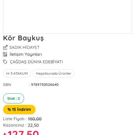
Kör Baykuş
SADIK HİDAYET
İletişim Yayınları
ÇAĞDAŞ DÜNYA EDEBİYATI
H-3 ATAKUM
Hepsiburada Ürünler
ISBN
:
9789750526640
Stok : 2
% 15 İndirim
150,00
Liste Fiyatı :
22,50
Kazancınız :
127,50