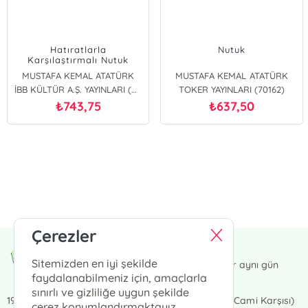
Hatıratlarla
Nutuk
Karşılaştırmalı Nutuk
MUSTAFA KEMAL ATATÜRK
MUSTAFA KEMAL ATATÜRK
İBB KÜLTÜR A.Ş. YAYINLARI (71178)
TOKER YAYINLARI (70162)
743,75
637,50
₺
₺
E-Bülten Kayıt
Güncel bilgiler için kayıt olunuz
Çerezler
Endülüs Kültür Merkezi
Sitemizden en iyi şekilde
13:00' a kadar verdiğiniz siparişler aynı gün
kargoda.
faydalanabilmeniz için, amaçlarla
sınırlı ve gizliliğe uygun şekilde
19 Mayıs MahalleOsmaniye Caddesi No:21/B (Site Cami Karşısı)
çerez konumlandırmaktayız.