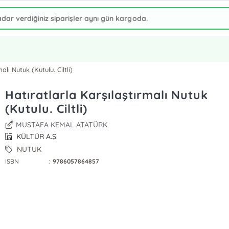
alı Nutuk (Kutulu. Ciltli)
Hatıratlarla Karşılaştırmalı Nutuk
(Kutulu. Ciltli)
MUSTAFA KEMAL ATATÜRK
KÜLTÜR A.Ş.
NUTUK
ISBN
:
9786057864857