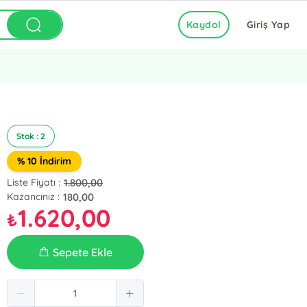
Kaydol
Giriş Yap
Stok : 2
% 10 İndirim
1.800,00
Liste Fiyatı :
180,00
Kazancınız :
1.620,00
₺
Sepete Ekle