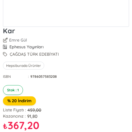
Kar
Emre Gül
Ephesus Yayınları
ÇAĞDAŞ TÜRK EDEBİYATI
Hepsiburada Ürünler
ISBN
:
9786057583208
Stok : 1
% 20 İndirim
459,00
Liste Fiyatı :
91,80
Kazancınız :
367,20
₺