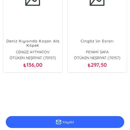
Deniz Kıyısında Koşan Ala
Cingöz´ün Esrarı
Köpek
CENGİZ AYTMATOV
PEYAMİ SAFA
ÖTÜKEN NEŞRİYAT (70157)
ÖTÜKEN NEŞRİYAT (70157)
136,00
297,50
₺
₺
E-Bülten Kayıt
Güncel bilgiler için kayıt olunuz
Kaydol