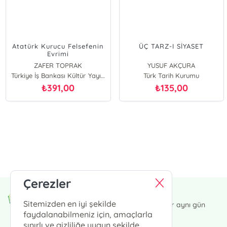
Atatürk Kurucu Felsefenin
ÜÇ TARZ-I SİYASET
Evrimi
ZAFER TOPRAK
YUSUF AKÇURA
Türkiye İş Bankası Kültür Yayınları
Türk Tarih Kurumu
391,00
135,00
₺
₺
E-Bülten Kayıt
Güncel bilgiler için kayıt olunuz
Çerezler
Endülüs Kültür Merkezi
Sitemizden en iyi şekilde
13:00' a kadar verdiğiniz siparişler aynı gün
kargoda.
faydalanabilmeniz için, amaçlarla
sınırlı ve gizliliğe uygun şekilde