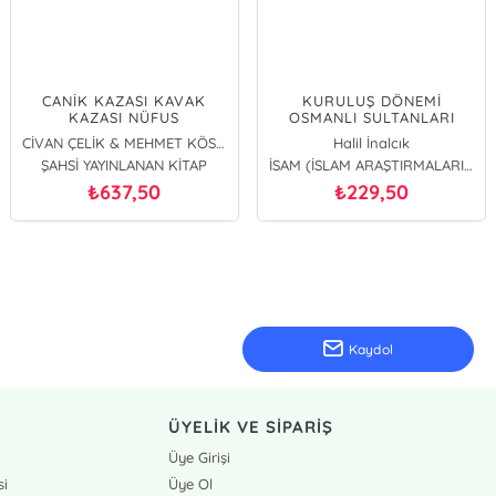
CANİK KAZASI KAVAK
KURULUŞ DÖNEMİ
KAZASI NÜFUS
OSMANLI SULTANLARI
DEFTERLERİNDE TÜRK
CİVAN ÇELİK & MEHMET KÖSEOĞLU
Halil İnalcık
HANELER(1834-1844)
ŞAHSİ YAYINLANAN KİTAP
İSAM (İSLAM ARAŞTIRMALARI MERKEZİ)
637,50
229,50
₺
₺
Kaydol
ÜYELİK VE SİPARİŞ
Üye Girişi
si
Üye Ol