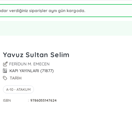
Yavuz Sultan Selim
FERİDUN M. EMECEN
KAPI YAYINLARI (71877)
TARİH
A-10 - ATAKUM
ISBN
:
9786055147624