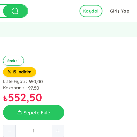
Kaydol
Giriş Yap
Stok : 1
% 15 İndirim
650,00
Liste Fiyatı :
97,50
Kazancınız :
552,50
₺
Sepete Ekle