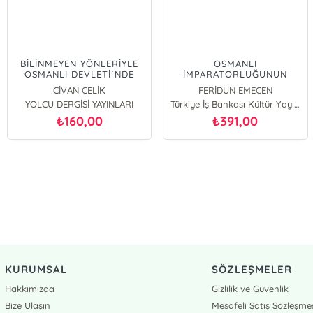
BİLİNMEYEN YÖNLERİYLE
OSMANLI
OSMANLI DEVLETİ´NDE
İMPARATORLUĞUNUN
KÖLELİK (18 VE 19.
KURULUŞ VE YÜKSELİŞ
CİVAN ÇELİK
FERİDUN EMECEN
YÜZYIL)
TARİHİ 1300-1600
YOLCU DERGİSİ YAYINLARI
Türkiye İş Bankası Kültür Yayınları
160,00
391,00
₺
₺
KURUMSAL
SÖZLEŞMELER
Hakkımızda
Gizlilik ve Güvenlik
Bize Ulaşın
Mesafeli Satış Sözleşme