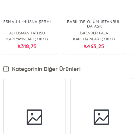
ESMAÜ-L-HÜSNA ŞERHİ
BABİL´DE ÖLÜM İSTANBUL
´DA AŞK
ALİ OSMAN TATLISU
İSKENDER PALA
KAPI YAYINLARI (71877)
KAPI YAYINLARI (71877)
318,75
463,25
₺
₺
Kategorinin Diğer Ürünleri