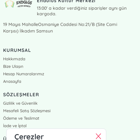
Endülüs Kültür Merkezi
13:00' a kadar verdiğiniz siparişler aynı gün
kargoda.
19 Mayıs MahalleOsmaniye Caddesi No:21/B (Site Cami
Karşısı) İlkadım Samsun
KURUMSAL
Hakkımızda
Bize Ulaşın
Hesap Numaralarımız
Anasayfa
SÖZLEŞMELER
Gizlilik ve Güvenlik
Mesafeli Satış Sözleşmesi
Ödeme ve Teslimat
İade ve İptal
Çerezler
ÜYELİK VE SİPARİŞ