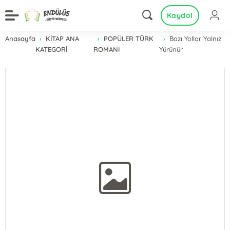
Kaydol
Anasayfa
KİTAP ANA
POPÜLER TÜRK
Bazı Yollar Yalnız
KATEGORİ
ROMANI
Yürünür