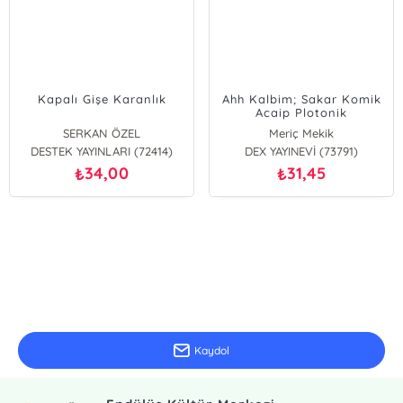
Kapalı Gişe Karanlık
Ahh Kalbim; Sakar Komik
Acaip Plotonik
SERKAN ÖZEL
Meriç Mekik
DESTEK YAYINLARI (72414)
DEX YAYINEVİ (73791)
34,00
31,45
₺
₺
E-Bülten Kayıt
Güncel bilgiler için kayıt olunuz
Kaydol