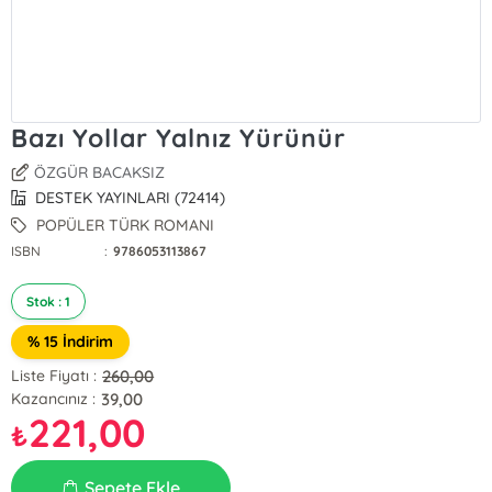
Bazı Yollar Yalnız Yürünür
ÖZGÜR BACAKSIZ
DESTEK YAYINLARI (72414)
POPÜLER TÜRK ROMANI
ISBN
:
9786053113867
Stok : 1
% 15 İndirim
260,00
Liste Fiyatı :
39,00
Kazancınız :
221,00
₺
Sepete Ekle