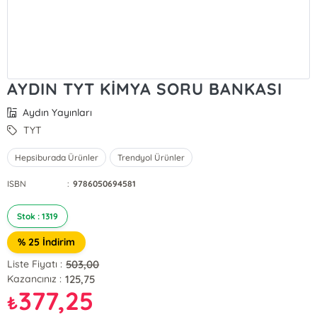
AYDIN TYT KİMYA SORU BANKASI
Aydın Yayınları
TYT
Hepsiburada Ürünler
Trendyol Ürünler
ISBN
:
9786050694581
Stok : 1319
% 25 İndirim
503,00
Liste Fiyatı :
125,75
Kazancınız :
377,25
₺