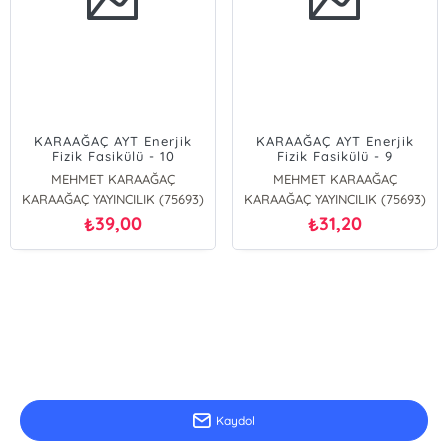
KARAAĞAÇ AYT Enerjik
KARAAĞAÇ AYT Enerjik
Fizik Fasikülü - 10
Fizik Fasikülü - 9
MEHMET KARAAĞAÇ
MEHMET KARAAĞAÇ
KARAAĞAÇ YAYINCILIK (75693)
KARAAĞAÇ YAYINCILIK (75693)
39,00
31,20
₺
₺
E-Bülten Kayıt
Güncel bilgiler için kayıt olunuz
Kaydol