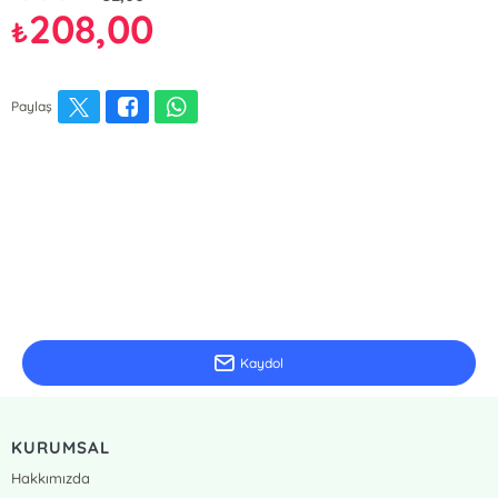
208,00
₺
Paylaş
E-Bülten Kayıt
Güncel bilgiler için kayıt olunuz
Kaydol
KURUMSAL
Hakkımızda