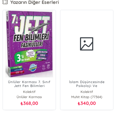
Yazarın Diğer Eserleri
Ünlüler Karması 7. Sınıf
İslam Düşüncesinde
Jett Fen Bilimleri
Psikoloji Ve
Fasikülleri
Psikoterapi;Sağlam
Kolektif
Kolektif
Temeller Ve Yeni Ufuklar
Ünlüler Karması
Muhit Kitap (77364)
368,00
340,00
₺
₺