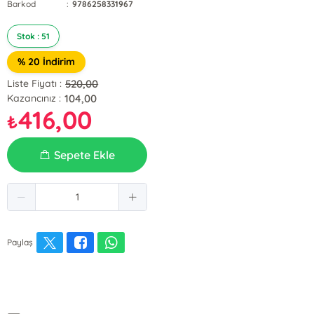
Barkod
:
9786258331967
Stok : 51
% 20 İndirim
520,00
Liste Fiyatı :
104,00
Kazancınız :
416,00
₺
Sepete Ekle
Paylaş