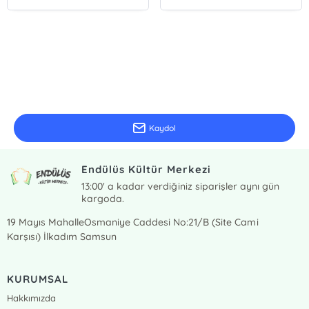
E-Bülten Kayıt
Güncel bilgiler için kayıt olunuz
Kaydol
Endülüs Kültür Merkezi
13:00' a kadar verdiğiniz siparişler aynı gün
kargoda.
19 Mayıs MahalleOsmaniye Caddesi No:21/B (Site Cami
Karşısı) İlkadım Samsun
KURUMSAL
Hakkımızda