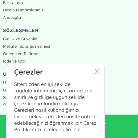
Bize Ulaşın
Hesap Numaralarımız
Anasayfa
SÖZLEŞMELER
Gizlilik ve Güvenlik
Mesafeli Satış Sözleşmesi
Ödeme ve Teslimat
İade ve İptal
Çerezler
ÜYELİK VE SİPARİŞ
Üye Girişi
Sitemizden en iyi şekilde
Üye Ol
faydalanabilmeniz için, amaçlarla
sınırlı ve gizliliğe uygun şekilde
Sipariş Takip
çerez konumlandırmaktayız.
Siparişlerim
Çerezleri nasıl kullandığımızı
incelemek ve çerezleri nasıl kontrol
edebileceğinizi öğrenmek için Çerez
enduluskitabevi@gmail.com
Politikamızı inceleyebilirsiniz.
0553 333 13 55