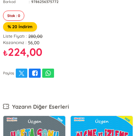
Barkod
:
9786256375772
Stok : 0
% 20 İndirim
280,00
Liste Fiyatı :
56,00
Kazancınız :
224,00
₺
Paylaş
Yazarın Diğer Eserleri