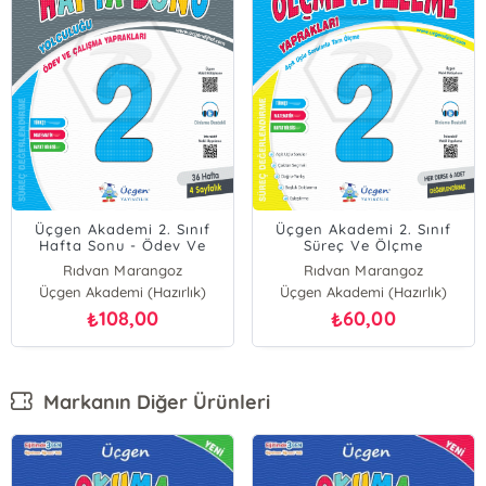
Üçgen Akademi 2. Sınıf
Üçgen Akademi 2. Sınıf
Hafta Sonu - Ödev Ve
Süreç Ve Ölçme
Çalışma Yaprakları 36
Değerlendirme - Sınav
Rıdvan Marangoz
Rıdvan Marangoz
Hafta - 2024
Kitabı - Her Ders İçin 6
Üçgen Akademi (Hazırlık)
Üçgen Akademi (Hazırlık)
Sınav - Tam Ölçme
Yaprakları - 2024
108,00
60,00
₺
₺
Markanın Diğer Ürünleri