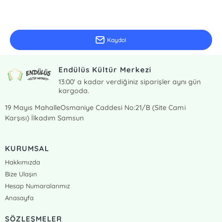
E-Bülten Kayıt
Güncel bilgiler için kayıt olunuz
Kaydol
Endülüs Kültür Merkezi
13:00' a kadar verdiğiniz siparişler aynı gün
kargoda.
19 Mayıs MahalleOsmaniye Caddesi No:21/B (Site Cami
Karşısı) İlkadım Samsun
KURUMSAL
Hakkımızda
Bize Ulaşın
Hesap Numaralarımız
Anasayfa
SÖZLEŞMELER