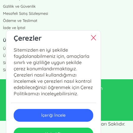
Gizlilik ve Güvenlik
Mesafeli Satış Sözleşmesi
Ödeme ve Teslimat
İade ve İptal
Çerezler
ÜYELİK VE SİPARİŞ
Üye Girişi
Sitemizden en iyi şekilde
Üye Ol
faydalanabilmeniz için, amaçlarla
sınırlı ve gizliliğe uygun şekilde
Sipariş Takip
çerez konumlandırmaktayız.
Siparişlerim
Çerezleri nasıl kullandığımızı
incelemek ve çerezleri nasıl kontrol
edebileceğinizi öğrenmek için Çerez
enduluskitabevi@gmail.com
Politikamızı inceleyebilirsiniz.
0553 333 13 55
İçeriği İncele
Endülüs Kültür Merkezi © 2024 - Tüm Hakları Saklıdır.