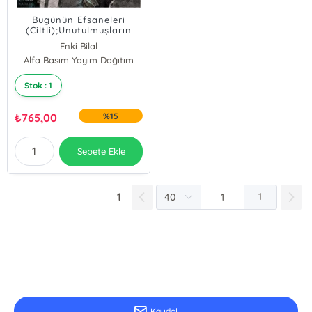
Bugünün Efsaneleri
(Ciltli);Unutulmuşların
Gezisi - Taş Gemi - Var
Enki Bilal
Olmayan Şehir
Alfa Basım Yayım Dağıtım
Stok : 1
₺
765,00
%15
Sepete Ekle
1
1
E-Bülten Kayıt
Güncel bilgiler için kayıt olunuz
Kaydol