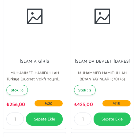
İSLAM´A GİRİŞ
İSLAM`DA DEVLET İDARESİ
MUHAMMED HAMİDULLAH
MUHAMMED HAMİDULLAH
Türkiye Diyanet Vakfı Yayınları
BEYAN YAYINLARI (70176)
Stok : 6
Stok : 2
₺
256,00
%20
₺
425,00
%15
Sepete Ekle
Sepete Ekle