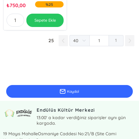
₺
750,00
%25
Sepete Ekle
25
1
E-Bülten Kayıt
Güncel bilgiler için kayıt olunuz
Kaydol
Endülüs Kültür Merkezi
13:00' a kadar verdiğiniz siparişler aynı gün
kargoda.
19 Mayıs MahalleOsmaniye Caddesi No:21/B (Site Cami