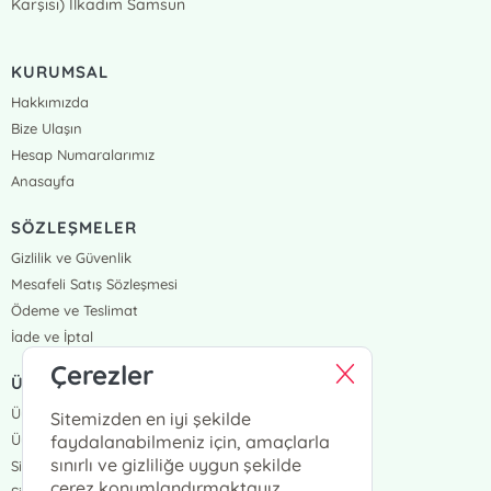
Karşısı) İlkadım Samsun
KURUMSAL
Hakkımızda
Bize Ulaşın
Hesap Numaralarımız
Anasayfa
SÖZLEŞMELER
Gizlilik ve Güvenlik
Mesafeli Satış Sözleşmesi
Ödeme ve Teslimat
İade ve İptal
Çerezler
ÜYELİK VE SİPARİŞ
Üye Girişi
Sitemizden en iyi şekilde
Üye Ol
faydalanabilmeniz için, amaçlarla
sınırlı ve gizliliğe uygun şekilde
Sipariş Takip
çerez konumlandırmaktayız.