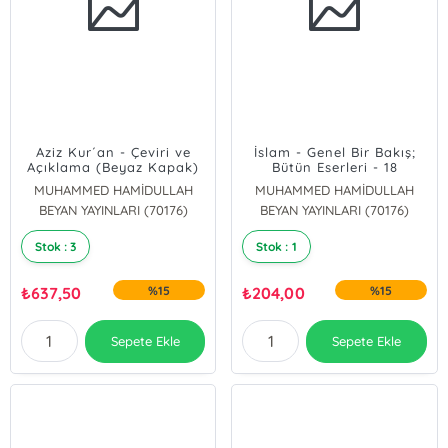
Aziz Kur´an - Çeviri ve
İslam - Genel Bir Bakış;
Açıklama (Beyaz Kapak)
Bütün Eserleri - 18
MUHAMMED HAMİDULLAH
MUHAMMED HAMİDULLAH
BEYAN YAYINLARI (70176)
BEYAN YAYINLARI (70176)
Stok : 3
Stok : 1
₺
637,50
%15
₺
204,00
%15
Sepete Ekle
Sepete Ekle