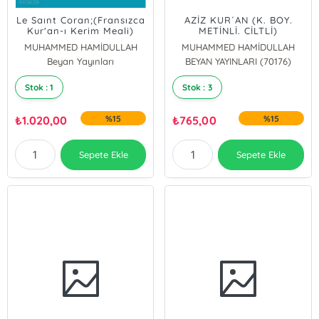
Le Saınt Coran;(Fransızca
AZİZ KUR´AN (K. BOY.
Kur'an-ı Kerim Meali)
METİNLİ. CİLTLİ)
MUHAMMED HAMİDULLAH
MUHAMMED HAMİDULLAH
Beyan Yayınları
BEYAN YAYINLARI (70176)
Stok : 1
Stok : 3
₺
1.020,00
%15
₺
765,00
%15
Sepete Ekle
Sepete Ekle