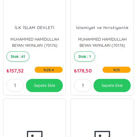
İLK İSLAM DEVLETİ
İslamiyet ve Hıristiyanlık
MUHAMMED HAMİDULLAH
MUHAMMED HAMİDULLAH
BEYAN YAYINLARI (70176)
BEYAN YAYINLARI (70176)
Stok : 61
Stok : 1
₺
157,52
%28.4
₺
178,50
%15
Sepete Ekle
Sepete Ekle