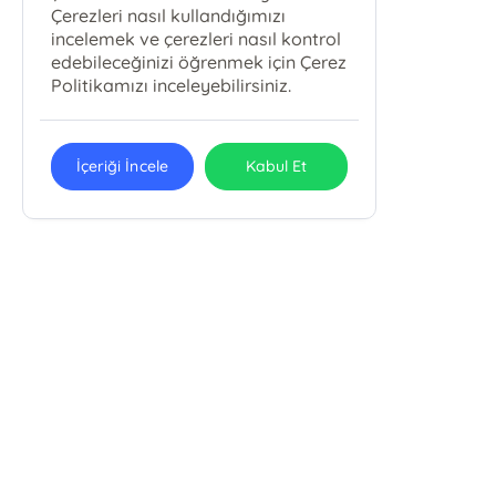
Çerezleri nasıl kullandığımızı
incelemek ve çerezleri nasıl kontrol
edebileceğinizi öğrenmek için Çerez
Politikamızı inceleyebilirsiniz.
İçeriği İncele
Kabul Et
E-Bülten Kayıt
Güncel bilgiler için kayıt olunuz
Endülüs Kültür Merkezi