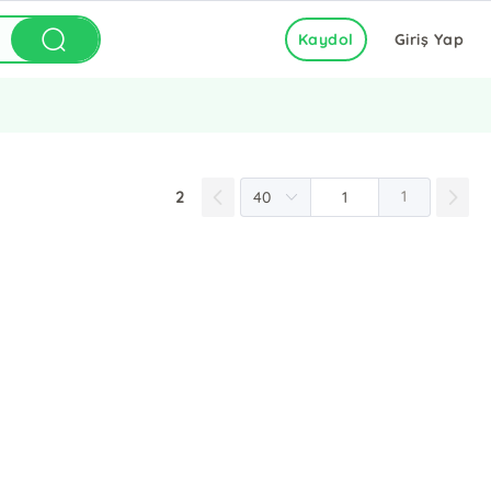
Kaydol
Giriş Yap
2
1