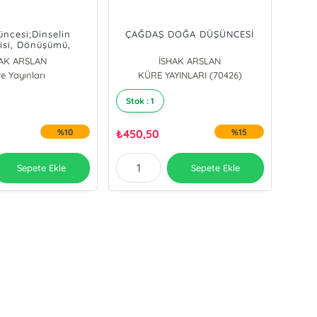
üncesi;Dinselin
ÇAĞDAŞ DOĞA DÜŞÜNCESİ
si, Dönüşümü,
Geleceği
HAK ARSLAN
İSHAK ARSLAN
e Yayınları
KÜRE YAYINLARI (70426)
Stok : 1
%10
₺
450,50
%15
Sepete Ekle
Sepete Ekle