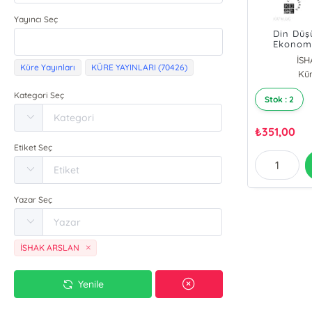
Yayıncı Seç
Din Düş
Ekonomi
İS
Küre Yayınları
KÜRE YAYINLARI (70426)
Kür
Kategori Seç
Stok : 2
₺
351,00
Etiket Seç
Yazar Seç
İSHAK ARSLAN
Yenile