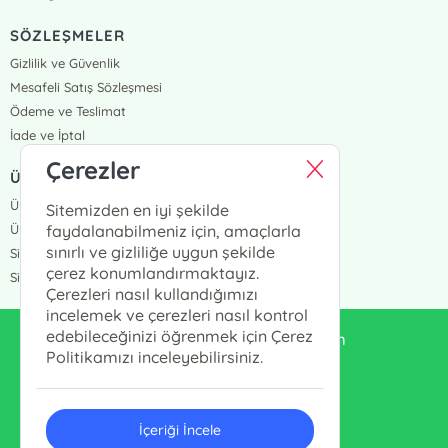
SÖZLEŞMELER
Gizlilik ve Güvenlik
Mesafeli Satış Sözleşmesi
Ödeme ve Teslimat
İade ve İptal
Çerezler
ÜYELİK VE SİPARİŞ
Üye Girişi
Sitemizden en iyi şekilde
Üye Ol
faydalanabilmeniz için, amaçlarla
sınırlı ve gizliliğe uygun şekilde
Sipariş Takip
çerez konumlandırmaktayız.
Siparişlerim
Çerezleri nasıl kullandığımızı
incelemek ve çerezleri nasıl kontrol
edebileceğinizi öğrenmek için Çerez
enduluskitabevi@gmail.com
Politikamızı inceleyebilirsiniz.
0553 333 13 55
İçeriği İncele