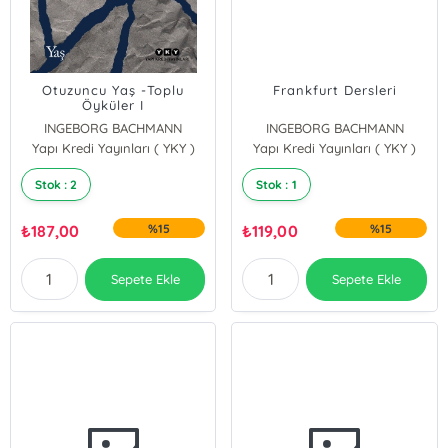
Otuzuncu Yaş -Toplu
Frankfurt Dersleri
Öyküler I
INGEBORG BACHMANN
INGEBORG BACHMANN
Yapı Kredi Yayınları ( YKY )
Yapı Kredi Yayınları ( YKY )
Stok : 2
Stok : 1
₺
187,00
%15
₺
119,00
%15
Sepete Ekle
Sepete Ekle