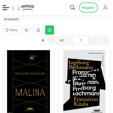
Kaydol
Anasayfa
Filtre
6
1