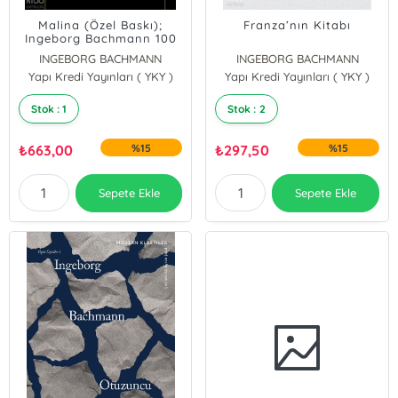
Malina (Özel Baskı);
Franza’nın Kitabı
Ingeborg Bachmann 100
Yaşında
INGEBORG BACHMANN
INGEBORG BACHMANN
Yapı Kredi Yayınları ( YKY )
Yapı Kredi Yayınları ( YKY )
Stok : 1
Stok : 2
₺
663,00
%15
₺
297,50
%15
Sepete Ekle
Sepete Ekle