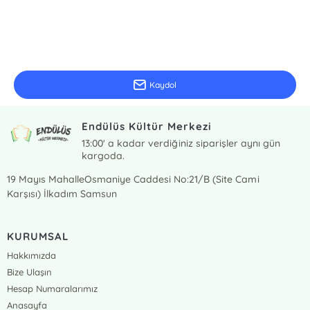
E-Bülten Kayıt
Güncel bilgiler için kayıt olunuz
Kaydol
Endülüs Kültür Merkezi
13:00' a kadar verdiğiniz siparişler aynı gün
kargoda.
19 Mayıs MahalleOsmaniye Caddesi No:21/B (Site Cami
Karşısı) İlkadım Samsun
KURUMSAL
Hakkımızda
Bize Ulaşın
Hesap Numaralarımız
Anasayfa