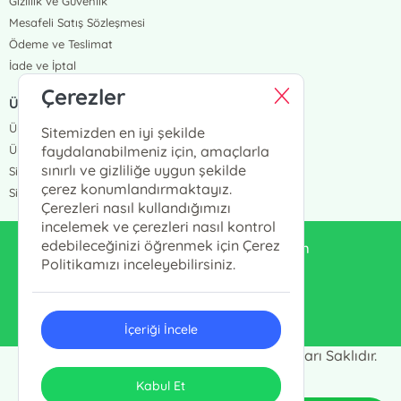
Gizlilik ve Güvenlik
Mesafeli Satış Sözleşmesi
Ödeme ve Teslimat
İade ve İptal
Çerezler
ÜYELİK VE SİPARİŞ
Üye Girişi
Sitemizden en iyi şekilde
Üye Ol
faydalanabilmeniz için, amaçlarla
sınırlı ve gizliliğe uygun şekilde
Sipariş Takip
çerez konumlandırmaktayız.
Siparişlerim
Çerezleri nasıl kullandığımızı
incelemek ve çerezleri nasıl kontrol
edebileceğinizi öğrenmek için Çerez
enduluskitabevi@gmail.com
Politikamızı inceleyebilirsiniz.
0553 333 13 55
İçeriği İncele
Endülüs Kültür Merkezi © 2024 - Tüm Hakları Saklıdır.
ONSO
Tasarım & Uygulama
Kabul Et