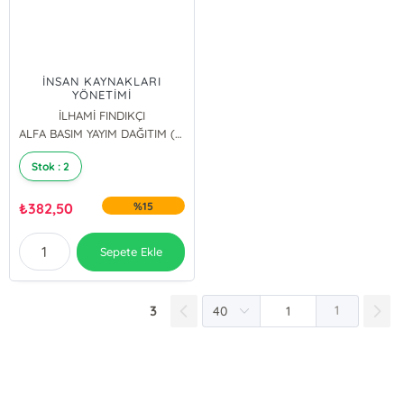
İNSAN KAYNAKLARI
YÖNETİMİ
İLHAMİ FINDIKÇI
ALFA BASIM YAYIM DAĞITIM (70061)
Stok : 2
₺
382,50
%15
Sepete Ekle
3
1
E-Bülten Kayıt