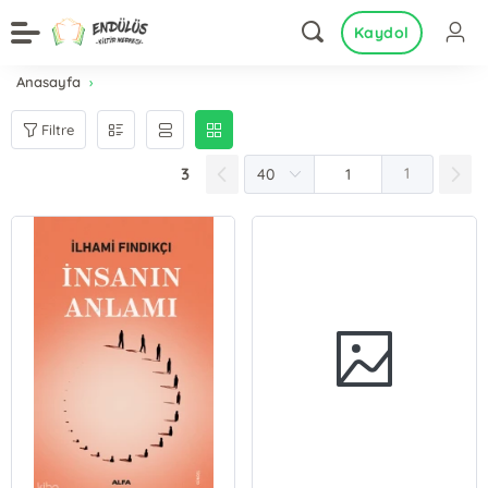
Kaydol
Anasayfa
Filtre
3
1