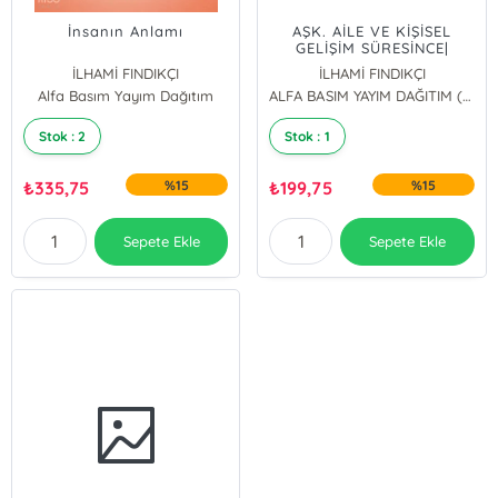
İnsanın Anlamı
AŞK. AİLE VE KİŞİSEL
GELİŞİM SÜRESİNCE|
İNSANİ DERİNLİK
İLHAMİ FINDIKÇI
İLHAMİ FINDIKÇI
Alfa Basım Yayım Dağıtım
ALFA BASIM YAYIM DAĞITIM (70061)
Stok : 2
Stok : 1
₺
335,75
%15
₺
199,75
%15
Sepete Ekle
Sepete Ekle