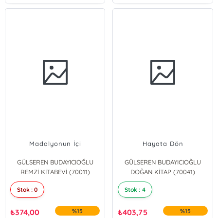
Madalyonun İçi
Hayata Dön
GÜLSEREN BUDAYICIOĞLU
GÜLSEREN BUDAYICIOĞLU
REMZİ KİTABEVİ (70011)
DOĞAN KİTAP (70041)
Stok : 0
Stok : 4
₺
374,00
%15
₺
403,75
%15