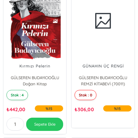
Kırmızı Pelerin
GÜNAHIN ÜÇ RENGİ
GÜLSEREN BUDAYICIOĞLU
GÜLSEREN BUDAYICIOĞLU
Doğan Kitap
REMZİ KİTABEVİ (70011)
Stok : 4
Stok : 0
₺
442,00
%15
₺
306,00
%15
Sepete Ekle