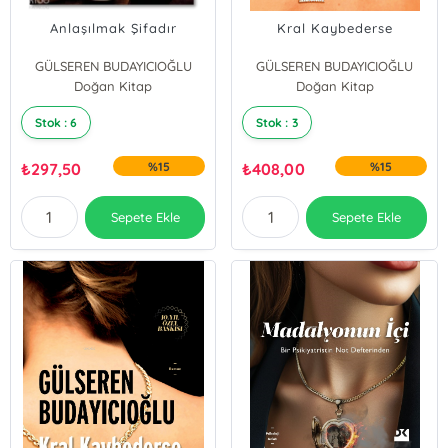
Anlaşılmak Şifadır
Kral Kaybederse
GÜLSEREN BUDAYICIOĞLU
GÜLSEREN BUDAYICIOĞLU
Doğan Kitap
Doğan Kitap
Stok : 6
Stok : 3
₺
297,50
%15
₺
408,00
%15
Sepete Ekle
Sepete Ekle