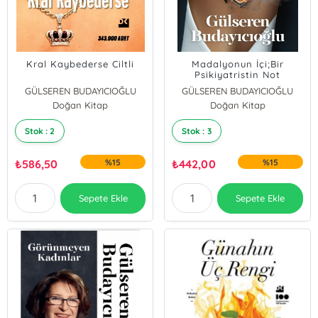
Kral Kaybederse Ciltli
Madalyonun İçi;Bir
Psikiyatristin Not
Defterinden
GÜLSEREN BUDAYICIOĞLU
GÜLSEREN BUDAYICIOĞLU
Doğan Kitap
Doğan Kitap
Stok : 2
Stok : 3
₺
586,50
%15
₺
442,00
%15
Sepete Ekle
Sepete Ekle