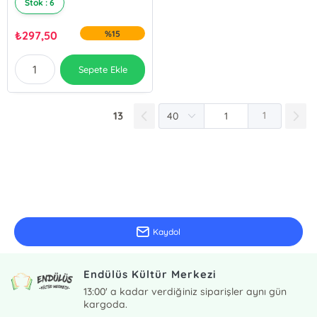
Stok : 6
₺
297,50
%15
Sepete Ekle
13
1
E-Bülten Kayıt
Güncel bilgiler için kayıt olunuz
Kaydol
Endülüs Kültür Merkezi
13:00' a kadar verdiğiniz siparişler aynı gün
kargoda.