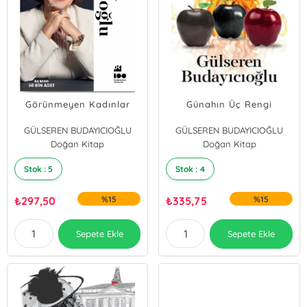
Görünmeyen Kadınlar
Günahın Üç Rengi
GÜLSEREN BUDAYICIOĞLU
GÜLSEREN BUDAYICIOĞLU
Doğan Kitap
Doğan Kitap
Stok : 5
Stok : 4
₺
297,50
%15
₺
335,75
%15
Sepete Ekle
Sepete Ekle