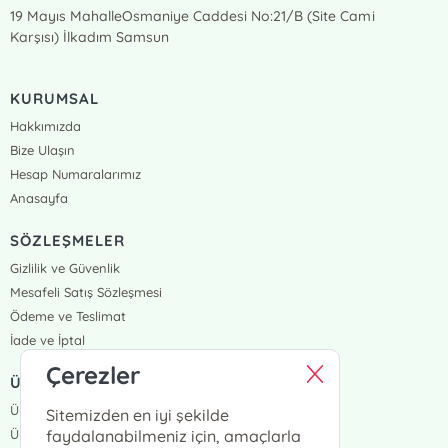
19 Mayıs MahalleOsmaniye Caddesi No:21/B (Site Cami
Karşısı) İlkadım Samsun
KURUMSAL
Hakkımızda
Bize Ulaşın
Hesap Numaralarımız
Anasayfa
SÖZLEŞMELER
Gizlilik ve Güvenlik
Mesafeli Satış Sözleşmesi
Ödeme ve Teslimat
İade ve İptal
Çerezler
ÜYELİK VE SİPARİŞ
Üye Girişi
Sitemizden en iyi şekilde
Üye Ol
faydalanabilmeniz için, amaçlarla