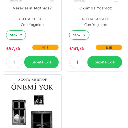
Neredesin Mathias?
Okumaz Yazmaz
AGOTA KRİSTOF
AGOTA KRİSTOF
Can Yayınları
Can Yayınları
Stok : 2
Stok : 2
₺
97,75
%15
₺
131,75
%15
Sepete Ekle
Sepete Ekle