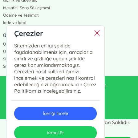
Gizlilik ve Güvenlik
Mesafeli Satış Sözleşmesi
Ödeme ve Teslimat
İade ve İptal
Çerezler
ÜYELİK VE SİPARİŞ
Üye Girişi
Sitemizden en iyi şekilde
Üye Ol
faydalanabilmeniz için, amaçlarla
sınırlı ve gizliliğe uygun şekilde
Sipariş Takip
çerez konumlandırmaktayız.
Siparişlerim
Çerezleri nasıl kullandığımızı
incelemek ve çerezleri nasıl kontrol
edebileceğinizi öğrenmek için Çerez
enduluskitabevi@gmail.com
Politikamızı inceleyebilirsiniz.
0553 333 13 55
İçeriği İncele
Endülüs Kültür Merkezi © 2024 - Tüm Hakları Saklıdır.
ONSO
Tasarım & Uygulama
Kabul Et