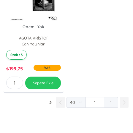
Önemi Yok
AGOTA KRİSTOF
Can Yayınları
Stok : 3
₺
199,75
%15
Sepete Ekle
3
1
E-Bülten Kayıt