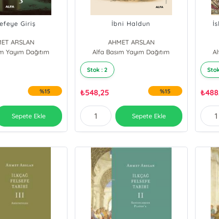
efeye Giriş
İbni Haldun
İ
ET ARSLAN
AHMET ARSLAN
ım Yayım Dağıtım
Alfa Basım Yayım Dağıtım
A
Stok : 2
Stok
%15
₺
548,25
%15
₺
488
Sepete Ekle
Sepete Ekle