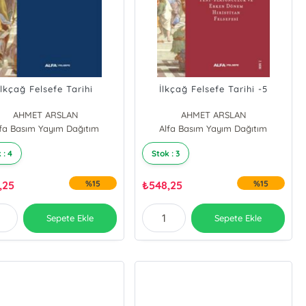
İlkçağ Felsefe Tarihi
İlkçağ Felsefe Tarihi -5
AHMET ARSLAN
AHMET ARSLAN
lfa Basım Yayım Dağıtım
Alfa Basım Yayım Dağıtım
 : 4
Stok : 3
,25
%15
₺
548,25
%15
Sepete Ekle
Sepete Ekle