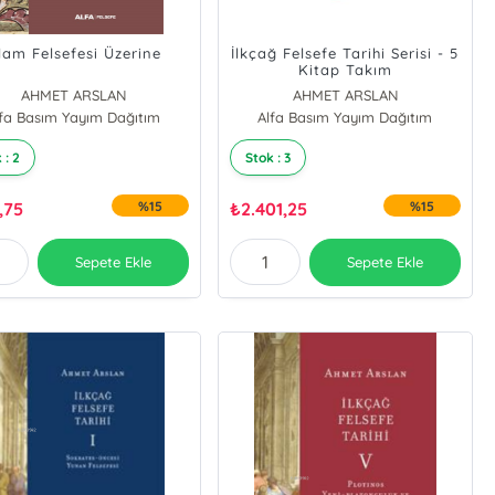
slam Felsefesi Üzerine
İlkçağ Felsefe Tarihi Serisi - 5
Kitap Takım
AHMET ARSLAN
AHMET ARSLAN
lfa Basım Yayım Dağıtım
Alfa Basım Yayım Dağıtım
 : 2
Stok : 3
,75
%15
₺
2.401,25
%15
Sepete Ekle
Sepete Ekle