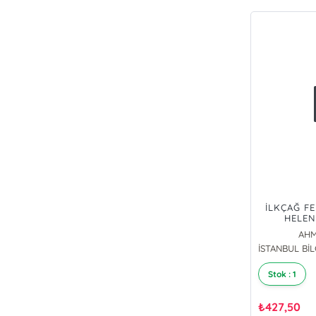
İLKÇAĞ FE
HELEN
FELSEFESİ
AHM
STOACI
Stok : 1
₺
427,50