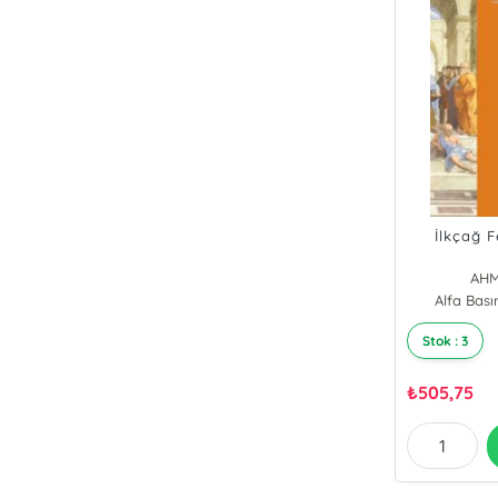
İlkçağ F
AHM
Alfa Bas
Stok : 3
₺
505,75