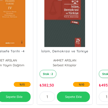
elsefe Tarihi -4
İslam, Demokrasi ve Türkiye
ET ARSLAN
AHMET ARSLAN
ım Yayım Dağıtım
Serbest Kitaplar
Stok : 2
Stok
%15
₺
382,50
%10
₺
493
Sepete Ekle
Sepete Ekle