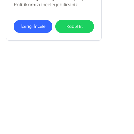
Politikamızı inceleyebilirsiniz.
İçeriği İncele
Kabul Et
E-Bülten Kayıt
Güncel bilgiler için kayıt olunuz
Endülüs Kültür Merkezi
13:00' a kadar verdiğiniz siparişler aynı gün
kargoda.