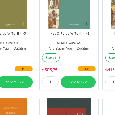
elsefe Tarihi -3
İlkçağ Felsefe Tarihi -2
ET ARSLAN
AHMET ARSLAN
ım Yayım Dağıtım
Alfa Basım Yayım Dağıtım
A
Stok : 1
Stok
%15
₺
505,75
%15
₺
446
Sepete Ekle
Sepete Ekle