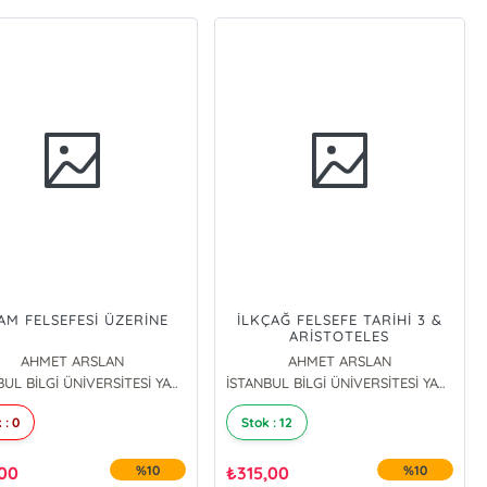
LAM FELSEFESİ ÜZERİNE
İLKÇAĞ FELSEFE TARİHİ 3 &
ARİSTOTELES
AHMET ARSLAN
AHMET ARSLAN
İSTANBUL BİLGİ ÜNİVERSİTESİ YAYINLARI (70556)
İSTANBUL BİLGİ ÜNİVERSİTESİ YAYINLARI (70556)
 : 0
Stok : 12
,00
%10
₺
315,00
%10