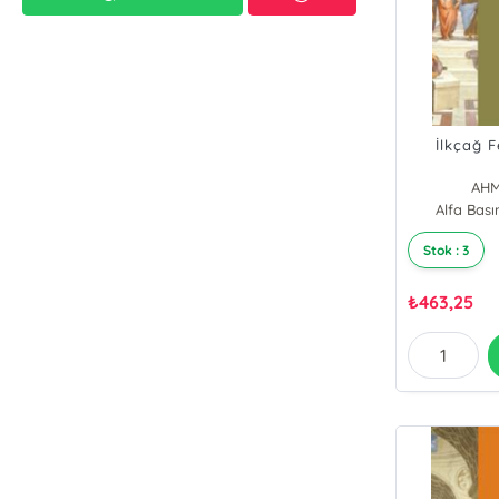
İlkçağ F
AHM
Alfa Bas
Stok : 3
₺
463,25