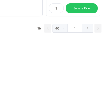
Sepete Ekle
16
1