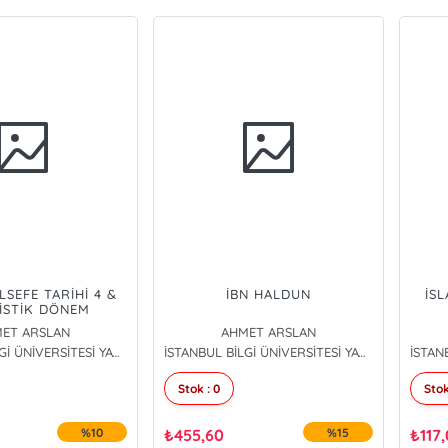
LSEFE TARİHİ 4 &
İBN HALDUN
İS
İSTİK DÖNEM
: EPİKUROSÇULAR
ET ARSLAN
AHMET ARSLAN
LAR SEPTİKLER
İSTANBUL BİLGİ ÜNİVERSİTESİ YAYINLARI (70556)
İSTANBUL BİLGİ ÜNİVERSİTESİ YAYINLARI (70556)
Stok : 0
Stok
%10
₺
455,60
%15
₺
117