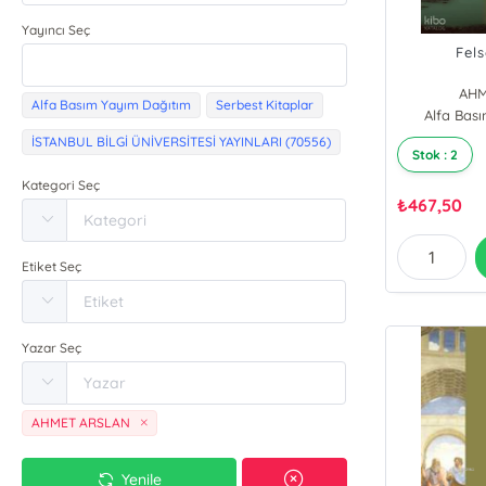
Yayıncı Seç
Fels
AHM
Alfa Basım Yayım Dağıtım
Serbest Kitaplar
Alfa Bas
İSTANBUL BİLGİ ÜNİVERSİTESİ YAYINLARI (70556)
Stok : 2
Kategori Seç
₺
467,50
Etiket Seç
Yazar Seç
AHMET ARSLAN
Yenile