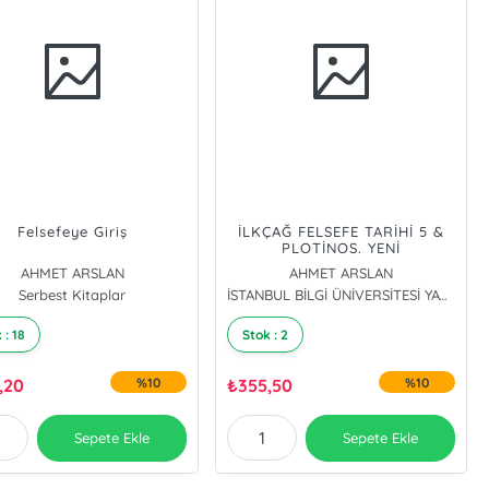
Felsefeye Giriş
İLKÇAĞ FELSEFE TARİHİ 5 &
PLOTİNOS. YENİ
PLATONCULUK VE ERKEN
AHMET ARSLAN
AHMET ARSLAN
DÖNEM HIRİSTİYAN FELSEFESİ
Serbest Kitaplar
İSTANBUL BİLGİ ÜNİVERSİTESİ YAYINLARI (70556)
 : 18
Stok : 2
,20
%10
₺
355,50
%10
Sepete Ekle
Sepete Ekle