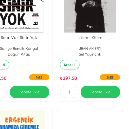
Sınır Var Sinir Yok
İstemli Ölüm
Saniye Bencik Kangal
JEAN AMERY
Doğan Kitap
Sel Yayıncılık
 : 5
Stok : 1
,50
%15
₺
297,50
%15
Sepete Ekle
Sepete Ekle