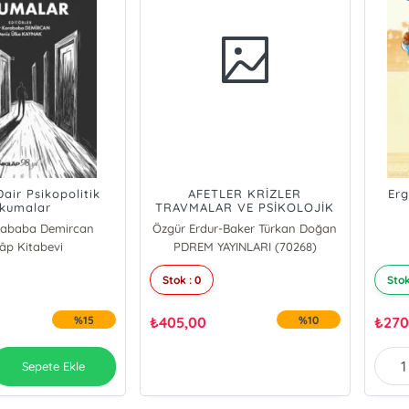
air Psikopolitik
AFETLER KRİZLER
Erg
kumalar
TRAVMALAR VE PSİKOLOJİK
YARDIM
rababa Demircan
Özgür Erdur-Baker Türkan Doğan
 Ülke Kaynak
lâp Kitabevi
PDREM YAYINLARI (70268)
Stok : 0
Stok
%15
₺
405,00
%10
₺
270
Sepete Ekle