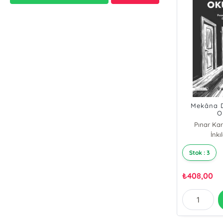
Mekâna D
O
Pınar Ka
Deniz
İnkı
Stok : 3
₺
408,00