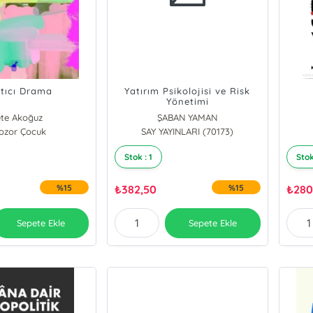
tıcı Drama
Yatırım Psikolojisi ve Risk
Yönetimi
te Akoğuz
ŞABAN YAMAN
ozor Çocuk
SAY YAYINLARI (70173)
Stok : 1
Stok
%15
₺
382,50
%15
₺
280
Sepete Ekle
Sepete Ekle