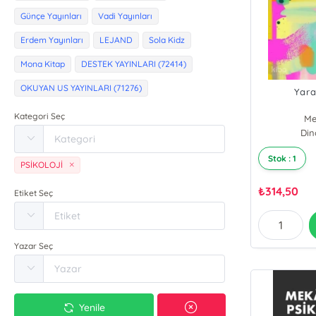
Günçe Yayınları
Vadi Yayınları
Erdem Yayınları
LEJAND
Sola Kidz
Mona Kitap
DESTEK YAYINLARI (72414)
OKUYAN US YAYINLARI (71276)
Yara
Kategori Seç
Me
Din
Stok : 1
PSİKOLOJİ
₺
314,50
Etiket Seç
Yazar Seç
Yenile