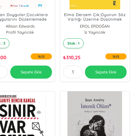
an Duygular;Çocuklara
Elma Dersem Çık;Oyunun Söz
ygularını Düzenlemede
Varlığı Üzerine Düşünmek
Yardımcı Olmak
Allison Edwards
EROL ERDOĞAN
Profil Yayıncılık
İz Yayıncılık
 : 3
Stok : 1
,00
%15
₺
310,25
%15
Sepete Ekle
Sepete Ekle