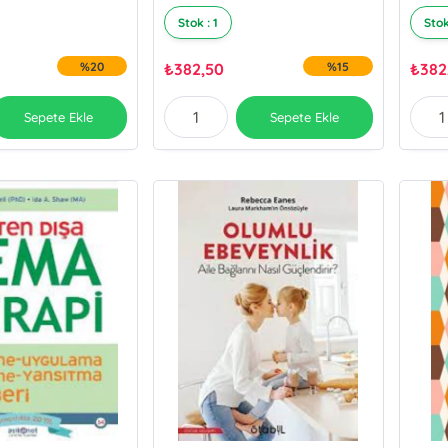
Stok : 1
Stok
%20
₺
382,50
%15
₺
382
Sepete Ekle
Sepete Ekle