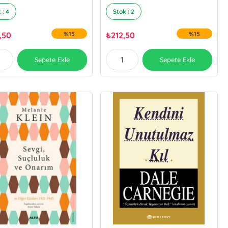
 : 4
Stok : 2
,50
%15
₺
212,50
%15
Sepete Ekle
Sepete Ekle