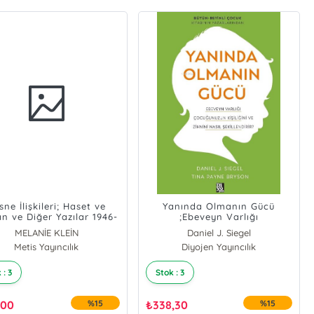
sne İlişkileri; Haset ve
Yanında Olmanın Gücü
n ve Diğer Yazılar 1946-
;Ebeveyn Varlığı
1963
Çocuğunuzun Kişiliğini ve
MELANİE KLEİN
Daniel J. Siegel
Zihnini Nasıl Şekillendirir?
Metis Yayıncılık
Tina Payne Bryson
Diyojen Yayıncılık
 : 3
Stok : 3
,00
%15
₺
338,30
%15