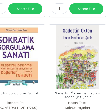
Sepete Ekle
Sepete Ekle
ratik Sorgulama Sanatı
Sadettin Ökten ile İnsan -
Medeniyet-Şehir
Richard Paul
Hasan Taşçı
İKONET YAYINLARI (72107)
Kaknüs Yayınları